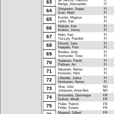
de Sanctis, Fabrizio
IT
M
63
Marigo, Alessandro
IT
Simpanen, Seppo
FI
Au
64
Ilvan, Matti
FI
Kumlin, Magnus
FI
Ni
65
Lehto, Kari
FI
Makela, Kari
FI
To
66
Korkko, Jorma
FI
Helin, Kari
FI
La
67
Yla-Lyly, Paivikki
FI
Eklund, Juha
FI
Fo
68
Haapala, Pasi
FI
Ronkko, Antti
FI
M
69
Sormunen, Timo
FI
Ihalainen, Pentti
FI
To
70
Pellinen, Ari
FI
Nasanen, Raimo
FI
Op
71
Kononen, Harri
FI
Liflander, Jukka
FI
Pe
72
Honkanen, Hannu
FI
Skar, John
NO
Op
73
Johansen, Anne Beri
NO
Amourette, Dominique
FR
Pe
74
Duthoit, Mirelli
FR
Pollet, Patrick
FR
Pe
75
Pollet, Emeric
FR
Magaud, Gilbert
FR
Pe