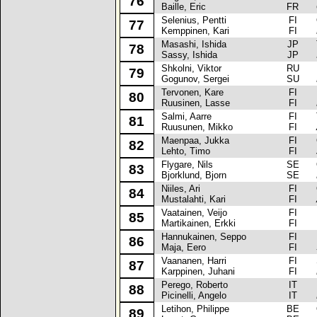
76
Baille, Eric
FR
Selenius, Pentti
FI
Op
77
Kemppinen, Kari
FI
Masashi, Ishida
JP
To
78
Sassy, Ishida
JP
Shkolni, Viktor
RU
La
79
Gogunov, Sergei
SU
Tervonen, Kare
FI
Pe
80
Ruusinen, Lasse
FI
Salmi, Aarre
FI
To
81
Ruusunen, Mikko
FI
Maenpaa, Jukka
FI
Op
82
Lehto, Timo
FI
Flygare, Nils
SE
Op
83
Bjorklund, Bjorn
SE
Niiles, Ari
FI
Op
84
Mustalahti, Kari
FI
Vaatainen, Veijo
FI
La
85
Martikainen, Erkki
FI
Hannukainen, Seppo
FI
La
86
Maja, Eero
FI
Vaananen, Harri
FI
Sk
87
Karppinen, Juhani
FI
Perego, Roberto
IT
Fi
88
Picinelli, Angelo
IT
Letihon, Philippe
BE
Op
89