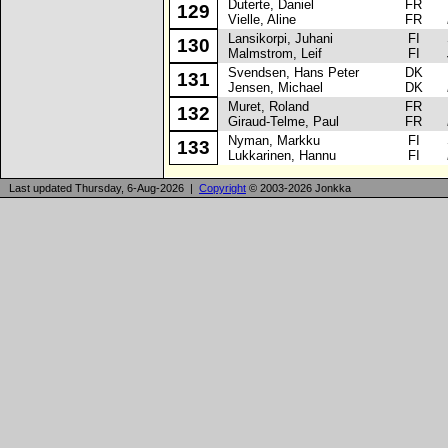
Duterte, Daniel
FR
Pe
129
Vielle, Aline
FR
Lansikorpi, Juhani
FI
Su
130
Malmstrom, Leif
FI
Svendsen, Hans Peter
DK
Pe
131
Jensen, Michael
DK
Muret, Roland
FR
Pe
132
Giraud-Telme, Paul
FR
Nyman, Markku
FI
Sk
133
Lukkarinen, Hannu
FI
Last updated Thursday, 6-Aug-2026 |
Copyright
© 2003-2026 Jonkka