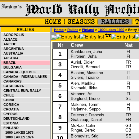
RALLIES
Home
>
Rallies
>
Finland
>
1000 Lakes 1992
> Entry l
ACROPOLIS
ALSACE
ARCTIC
Nr
Crew
Nat
C
ARGENTINA
Kankkunen, Juha
FI
La
1
AUSTRALIA
Piironen, Juha
FI
AUSTRIA
Auriol, Didier
FR
La
BRAZIL
3
Occelli, Bernard
FR
BULGARIA
CANADA - QUEBEC
Biasion, Massimo
IT
Fo
4
CANADA - RIDEAU LAKES
Siviero, Tiziano
IT
CANARIAS
Alen, Markku
FI
To
5
CATALUNYA
Kivimaki, Ilkka
FI
CENTRAL EUR. RALLY
Vatanen, Ari
FI
Su
6
CHILE
Berglund, Bruno
SE
CHINA
Makinen, Tommi
FI
Ni
CORSICA
7
Harjanne, Seppo
FI
CROATIA
CYPRUS
Delecour, Francois
FR
Fo
8
DEUTSCHLAND
Grataloup, Daniel
FR
ESTONIA
McRae, Colin
GB
Su
9
FINLAND
Ringer, Derek
GB
1000 LAKES 1973
Blomqvist, Stig
SE
Ni
10
1000 LAKES 1974