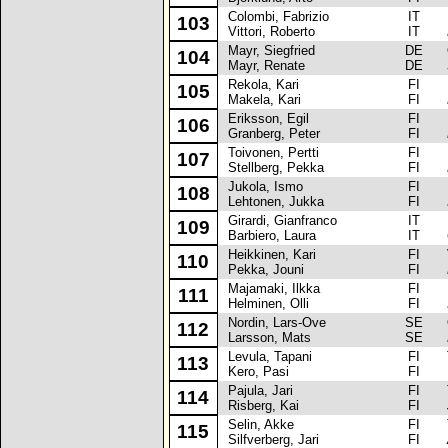
Colombi, Fabrizio
IT
Pe
103
Vittori, Roberto
IT
Mayr, Siegfried
DE
Op
104
Mayr, Renate
DE
Rekola, Kari
FI
La
105
Makela, Kari
FI
Eriksson, Egil
FI
La
106
Granberg, Peter
FI
Toivonen, Pertti
FI
La
107
Stellberg, Pekka
FI
Jukola, Ismo
FI
Fi
108
Lehtonen, Jukka
FI
Girardi, Gianfranco
IT
Pe
109
Barbiero, Laura
IT
Heikkinen, Kari
FI
Vo
110
Pekka, Jouni
FI
Majamaki, Ilkka
FI
Pe
111
Helminen, Olli
FI
Nordin, Lars-Ove
SE
Op
112
Larsson, Mats
SE
Levula, Tapani
FI
To
113
Kero, Pasi
FI
Pajula, Jari
FI
To
114
Risberg, Kai
FI
Selin, Akke
FI
To
115
Silfverberg, Jari
FI