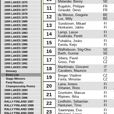
Melander, Benny
SE
1000 LAKES 1975
Bugalski, Philippe
FR
La
1000 LAKES 1976
11
Giraudet, Denis
FR
1000 LAKES 1977
1000 LAKES 1978
de Mevius, Gregoire
BE
Ni
12
1000 LAKES 1979
Lux, Willy
BE
1000 LAKES 1980
Sundstrom, Mikael
FI
Ni
13
1000 LAKES 1981
Honkanen, Jakke
FI
1000 LAKES 1982
Lampi, Lasse
FI
Mi
1000 LAKES 1983
14
Kuukkala, Pentti
FI
1000 LAKES 1984
1000 LAKES 1985
Puhakka, Jouko
FI
Mi
15
1000 LAKES 1986
Eerola, Keijo
FI
1000 LAKES 1987
Walfridsson, Stig-Olov
SE
Mi
16
1000 LAKES 1988
Barth, Gunnar
SE
1000 LAKES 1989
Sibera, Pavel
CZ
Sk
17
1000 LAKES 1990
Gross, Petr
CZ
1000 LAKES 1991
Manfrinato, Giovanni
IT
Fo
1000 LAKES 1992
18
Cavaliero, Maurizio
IT
Itinerary
Entry List
Berger, Vladimir
CZ
Sk
19
Stage Winners
Fanta, Miroslav
CZ
Final Results
Laine, Antero
FI
To
20
Championship Points
Virtanen, Risto
FI
1000 LAKES 1993
Gronholm, Marcus
FI
To
21
1000 LAKES 1994
Riipinen, Ilkka
FI
1000 LAKES 1996
Lindholm, Sebastian
FI
Fo
RALLY FINLAND 1997
22
Hantunen, Timo
FI
RALLY FINLAND 1998
RALLY FINLAND 1999
Saarenpaa, Esa
FI
Fo
23
RALLY FINLAND 2000
Hirvijarvi, Lasse
FI