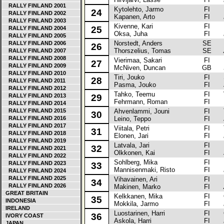
RALLY FINLAND 2001
Kytolehto, Jarmo
FI
Mi
24
RALLY FINLAND 2002
Kapanen, Arto
FI
RALLY FINLAND 2003
Kivenne, Kari
FI
Mi
25
RALLY FINLAND 2004
Oksa, Juha
FI
RALLY FINLAND 2005
Norstedt, Anders
SE
Mi
RALLY FINLAND 2006
26
Thorszelius, Tomas
SE
RALLY FINLAND 2007
RALLY FINLAND 2008
Vierimaa, Sakari
FI
La
27
RALLY FINLAND 2009
McNiven, Duncan
GB
RALLY FINLAND 2010
Tiri, Jouko
FI
Su
28
RALLY FINLAND 2011
Pasma, Jouko
FI
RALLY FINLAND 2012
Tahko, Teemu
FI
Vo
RALLY FINLAND 2013
29
Fehrmann, Roman
FI
RALLY FINLAND 2014
RALLY FINLAND 2015
Ahvenlammi, Jouni
FI
To
30
RALLY FINLAND 2016
Leino, Teppo
FI
RALLY FINLAND 2017
Viitala, Petri
FI
To
31
RALLY FINLAND 2018
Elonen, Jari
FI
RALLY FINLAND 2019
Latvala, Jari
FI
Mi
32
RALLY FINLAND 2021
Olkkonen, Kai
FI
RALLY FINLAND 2022
Sohlberg, Mika
FI
Mi
RALLY FINLAND 2023
33
Mannisenmaki, Risto
FI
RALLY FINLAND 2024
RALLY FINLAND 2025
Vihavainen, Ari
FI
Mi
34
RALLY FINLAND 2026
Makinen, Marko
FI
GREAT BRITAIN
Kelkkanen, Mika
FI
Op
35
INDONESIA
Mokkila, Jarmo
FI
IRELAND
Luostarinen, Harri
FI
Op
36
IVORY COAST
Askola, Harri
FI
JAPAN