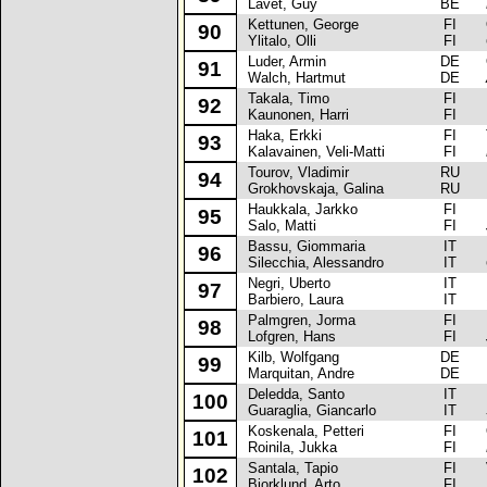
Lavet, Guy
BE
Kettunen, George
FI
Op
90
Ylitalo, Olli
FI
Luder, Armin
DE
Op
91
Walch, Hartmut
DE
Takala, Timo
FI
La
92
Kaunonen, Harri
FI
Haka, Erkki
FI
To
93
Kalavainen, Veli-Matti
FI
Tourov, Vladimir
RU
La
94
Grokhovskaja, Galina
RU
Haukkala, Jarkko
FI
La
95
Salo, Matti
FI
Bassu, Giommaria
IT
Re
96
Silecchia, Alessandro
IT
Negri, Uberto
IT
La
97
Barbiero, Laura
IT
Palmgren, Jorma
FI
Fo
98
Lofgren, Hans
FI
Kilb, Wolfgang
DE
Me
99
Marquitan, Andre
DE
Deledda, Santo
IT
Pe
100
Guaraglia, Giancarlo
IT
Koskenala, Petteri
FI
Op
101
Roinila, Jukka
FI
Santala, Tapio
FI
Vo
102
Bjorklund, Arto
FI