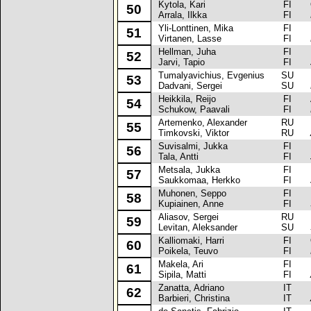
Kytola, Kari
FI
Op
50
Arrala, Ilkka
FI
Yli-Lonttinen, Mika
FI
La
51
Virtanen, Lasse
FI
Hellman, Juha
FI
Mi
52
Jarvi, Tapio
FI
Tumalyavichius, Evgenius
SU
La
53
Dadvani, Sergei
SU
Heikkila, Reijo
FI
Al
54
Schukow, Paavali
FI
Artemenko, Alexander
RU
La
55
Timkovski, Viktor
RU
Suvisalmi, Jukka
FI
La
56
Tala, Antti
FI
Metsala, Jukka
FI
La
57
Saukkomaa, Herkko
FI
Muhonen, Seppo
FI
La
58
Kupiainen, Anne
FI
Aliasov, Sergei
RU
La
59
Levitan, Aleksander
SU
Kalliomaki, Harri
FI
Op
60
Poikela, Teuvo
FI
Makela, Ari
FI
Me
61
Sipila, Matti
FI
Zanatta, Adriano
IT
La
62
Barbieri, Christina
IT