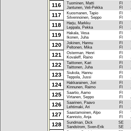
Tuominen, Matti
FI
To
116
Jantunen, Veli-Pekka
FI
Kuosmanen, Tapio
FI
To
117
Silvennoinen, Seppo
FI
Harju, Markku
FI
To
118
Leppala, Pekka
FI
Hakala, Vesa
FI
To
119
Ikonen, Juha
FI
Jokinen, Hannu
FI
To
120
Peltonen, Mika
FI
Osterman, Henri
FI
Hy
121
Kovaleff, Raino
FI
Taittonen, Kari
FI
To
122
Taittonen, Juha
FI
Siukola, Hannu
FI
Sk
123
Teppola, Jussi
FI
Hakkarainen, Jori
FI
Sk
124
Kinnunen, Raimo
FI
Saartio, Aarno
FI
Sk
125
Virtanen, Seppo
FI
Saarinen, Paavo
FI
Sk
126
Lehtimaki, Ari
FI
Saastamoinen, Alpo
FI
Wa
127
Kannisto, Anja
FI
Sundman, Dick
SE
Su
128
Sandstrom, Sven-Erik
SE