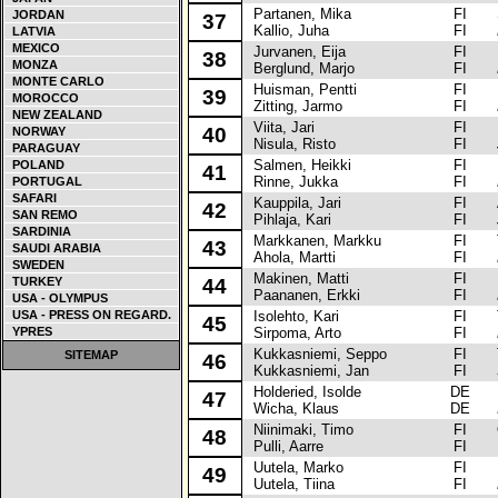
Partanen, Mika
FI
Su
JORDAN
37
Kallio, Juha
FI
LATVIA
MEXICO
Jurvanen, Eija
FI
Fo
38
MONZA
Berglund, Marjo
FI
MONTE CARLO
Huisman, Pentti
FI
Ni
39
MOROCCO
Zitting, Jarmo
FI
NEW ZEALAND
Viita, Jari
FI
Fo
40
NORWAY
Nisula, Risto
FI
PARAGUAY
Salmen, Heikki
FI
Me
POLAND
41
Rinne, Jukka
FI
PORTUGAL
SAFARI
Kauppila, Jari
FI
Au
42
SAN REMO
Pihlaja, Kari
FI
SARDINIA
Markkanen, Markku
FI
To
43
SAUDI ARABIA
Ahola, Martti
FI
SWEDEN
Makinen, Matti
FI
Mi
TURKEY
44
Paananen, Erkki
FI
USA - OLYMPUS
USA - PRESS ON REGARD.
Isolehto, Kari
FI
To
45
YPRES
Sirpoma, Arto
FI
Kukkasniemi, Seppo
FI
To
SITEMAP
46
Kukkasniemi, Jan
FI
Holderied, Isolde
DE
Mi
47
Wicha, Klaus
DE
Niinimaki, Timo
FI
Op
48
Pulli, Aarre
FI
Uutela, Marko
FI
Ni
49
Uutela, Tiina
FI