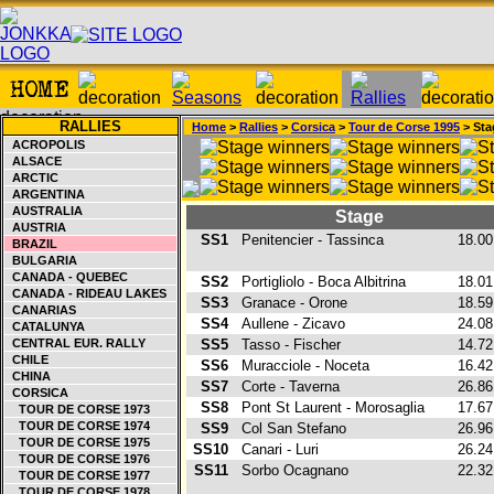
RALLIES
Home
>
Rallies
>
Corsica
>
Tour de Corse 1995
> Sta
ACROPOLIS
ALSACE
ARCTIC
ARGENTINA
AUSTRALIA
Stage
AUSTRIA
SS1
Penitencier - Tassinca
18.0
BRAZIL
BULGARIA
CANADA - QUEBEC
SS2
Portigliolo - Boca Albitrina
18.0
CANADA - RIDEAU LAKES
SS3
Granace - Orone
18.5
CANARIAS
SS4
Aullene - Zicavo
24.0
CATALUNYA
CENTRAL EUR. RALLY
SS5
Tasso - Fischer
14.7
CHILE
SS6
Muracciole - Noceta
16.4
CHINA
SS7
Corte - Taverna
26.8
CORSICA
SS8
Pont St Laurent - Morosaglia
17.6
TOUR DE CORSE 1973
TOUR DE CORSE 1974
SS9
Col San Stefano
26.9
TOUR DE CORSE 1975
SS10
Canari - Luri
26.2
TOUR DE CORSE 1976
SS11
Sorbo Ocagnano
22.3
TOUR DE CORSE 1977
TOUR DE CORSE 1978