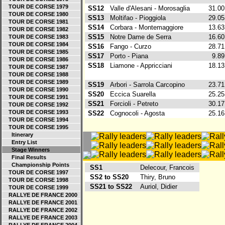
TOUR DE CORSE 1979
SS12
Valle d'Alesani - Morosaglia
31.0
TOUR DE CORSE 1980
SS13
Moltifao - Pioggiola
29.0
TOUR DE CORSE 1981
SS14
Corbara - Montemaggiore
13.6
TOUR DE CORSE 1982
SS15
Notre Dame de Serra
16.6
TOUR DE CORSE 1983
TOUR DE CORSE 1984
SS16
Fango - Curzo
28.7
TOUR DE CORSE 1985
SS17
Porto - Piana
9.8
TOUR DE CORSE 1986
SS18
Liamone - Appricciani
18.1
TOUR DE CORSE 1987
TOUR DE CORSE 1988
TOUR DE CORSE 1989
SS19
Arbori - Sarrola Carcopino
23.7
TOUR DE CORSE 1990
SS20
Eccica Suarella
25.2
TOUR DE CORSE 1991
SS21
Forcioli - Petreto
30.1
TOUR DE CORSE 1992
TOUR DE CORSE 1993
SS22
Cognocoli - Agosta
25.1
TOUR DE CORSE 1994
TOUR DE CORSE 1995
Itinerary
Entry List
Stage Winners
Final Results
Championship Points
SS1
Delecour, Francois
TOUR DE CORSE 1997
SS2 to SS20
Thiry, Bruno
TOUR DE CORSE 1998
SS21 to SS22
Auriol, Didier
TOUR DE CORSE 1999
RALLYE DE FRANCE 2000
RALLYE DE FRANCE 2001
RALLYE DE FRANCE 2002
RALLYE DE FRANCE 2003