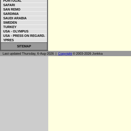
PORTUGAL
SAFARI
SAN REMO
SARDINIA
SAUDI ARABIA
SWEDEN
TURKEY
USA - OLYMPUS
USA - PRESS ON REGARD.
YPRES
SITEMAP
Last updated Thursday, 6-Aug-2026 |
Copyright
© 2003-2026 Jonkka