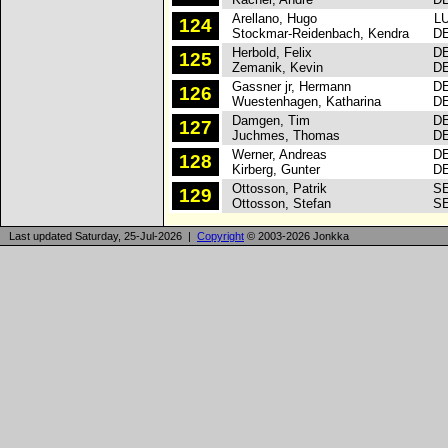
Arellano, Hugo
L
124
Stockmar-Reidenbach, Kendra
D
Herbold, Felix
D
125
Zemanik, Kevin
D
Gassner jr, Hermann
D
126
Wuestenhagen, Katharina
D
Damgen, Tim
D
127
Juchmes, Thomas
D
Werner, Andreas
D
128
Kirberg, Gunter
D
Ottosson, Patrik
S
129
Ottosson, Stefan
S
Last updated Saturday, 25-Jul-2026 |
Copyright
© 2003-2026 Jonkka