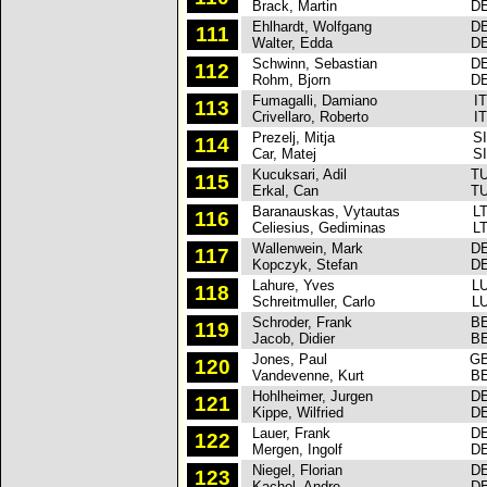
Brack, Martin
D
Ehlhardt, Wolfgang
D
111
Walter, Edda
D
Schwinn, Sebastian
D
112
Rohm, Bjorn
D
Fumagalli, Damiano
IT
113
Crivellaro, Roberto
IT
Prezelj, Mitja
S
114
Car, Matej
S
Kucuksari, Adil
T
115
Erkal, Can
T
Baranauskas, Vytautas
L
116
Celiesius, Gediminas
L
Wallenwein, Mark
D
117
Kopczyk, Stefan
D
Lahure, Yves
L
118
Schreitmuller, Carlo
L
Schroder, Frank
B
119
Jacob, Didier
B
Jones, Paul
G
120
Vandevenne, Kurt
B
Hohlheimer, Jurgen
D
121
Kippe, Wilfried
D
Lauer, Frank
D
122
Mergen, Ingolf
D
Niegel, Florian
D
123
Kachel, Andre
D