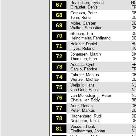
Brynildsen, Eyvind
N
67
Giraudet, Denis
F
Corazza, Peter
D
68
Tonn, Rene
D
Mohe, Carsten
D
69
Walker, Sebastian
D
Stebani, Tim
D
70
Heindlmeier, Ferdinand
D
Holczer, Daniel
H
71
Illyes, Roland
H
Johansen, Martin
D
72
Thomsen, Finn
D
Audirac, Cyril
F
73
Gaglio, Fabrice
F
Fahrner, Markus
D
74
Wenzel, Michael
D
Weijs jr, Hans
N
75
van Goor, Hans
N
van Merksteijn jr, Peter
N
76
Chevaillier, Eddy
B
Auer, Florian
D
77
Peter, Markus
D
Hachenberg, Rudi
D
78
Neidhofer, Tanja
D
Vossen, Henk
N
81
Findhammer, Johan
N