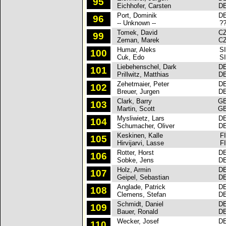
95
Eichhofer, Carsten
D
Port, Dominik
D
96
-- Unknown --
?
Tomek, David
C
99
Zeman, Marek
C
Humar, Aleks
S
100
Cuk, Edo
S
Liebehenschel, Dark
D
101
Prillwitz, Matthias
D
Zehetmaier, Peter
D
102
Breuer, Jurgen
D
Clark, Barry
G
103
Martin, Scott
G
Mysliwietz, Lars
D
104
Schumacher, Oliver
D
Keskinen, Kalle
FI
105
Hirvijarvi, Lasse
FI
Rotter, Horst
D
106
Sobke, Jens
D
Holz, Armin
D
107
Geipel, Sebastian
D
Anglade, Patrick
D
108
Clemens, Stefan
D
Schmidt, Daniel
D
109
Bauer, Ronald
D
Wecker, Josef
D
110