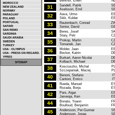
Berkhof, Erwin
N
MOROCCO
Sandell, Patrik
S
31
NEW ZEALAND
Axelsson, Emil
S
NORWAY
Aava, Urmo
E
PARAGUAY
32
Sikk, Kuldar
E
POLAND
PORTUGAL
Rautenbach, Conrad
Z
33
SAFARI
Senior, David
G
SAN REMO
Beres, Josef
S
34
SARDINIA
Stary, Petr
C
SAUDI ARABIA
Prokop, Martin
C
35
SWEDEN
Tomanek, Jan
C
TURKEY
Molder, Jaan
E
USA - OLYMPUS
36
Becker, Katrin
D
USA - PRESS ON REGARD.
YPRES
Burkart, Aaron Nicolai
D
37
Kolbach, Michael
D
SITEMAP
Kosciuszko, Michal
P
38
Szczepaniak, Maciej
P
Benoni, Stefano
IT
40
Cantoni, Enrico
IT
Rueda, Manuel
E
41
Rozada, Borja
E
Pars, Aigar
E
42
Jarveoja, Ken
E
Bonato, Yoann
F
44
Boulloud, Benjamin
F
Andersson, Per-Gunnar
S
45
Andersson, Jonas
S