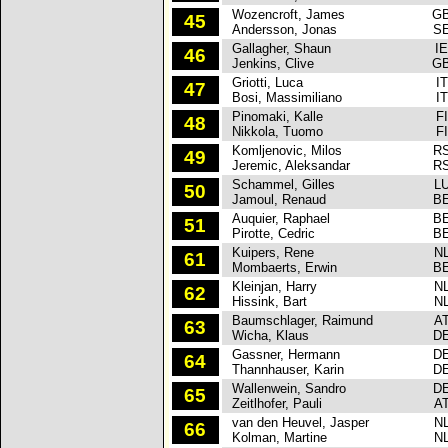
Wozencroft, James
G
45
Andersson, Jonas
S
Gallagher, Shaun
I
46
Jenkins, Clive
G
Griotti, Luca
IT
47
Bosi, Massimiliano
IT
Pinomaki, Kalle
FI
48
Nikkola, Tuomo
FI
Komljenovic, Milos
R
49
Jeremic, Aleksandar
R
Schammel, Gilles
L
50
Jamoul, Renaud
B
Auquier, Raphael
B
51
Pirotte, Cedric
B
Kuipers, Rene
N
61
Mombaerts, Erwin
B
Kleinjan, Harry
N
62
Hissink, Bart
N
Baumschlager, Raimund
A
63
Wicha, Klaus
D
Gassner, Hermann
D
64
Thannhauser, Karin
D
Wallenwein, Sandro
D
65
Zeitlhofer, Pauli
A
van den Heuvel, Jasper
N
66
Kolman, Martine
N