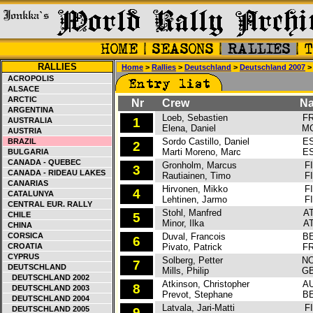
RALLIES
Home
>
Rallies
>
Deutschland
>
Deutschland 2007
> 
ACROPOLIS
ALSACE
ARCTIC
Nr
Crew
Na
ARGENTINA
Loeb, Sebastien
F
1
AUSTRALIA
Elena, Daniel
M
AUSTRIA
Sordo Castillo, Daniel
E
BRAZIL
2
Marti Moreno, Marc
E
BULGARIA
CANADA - QUEBEC
Gronholm, Marcus
FI
3
CANADA - RIDEAU LAKES
Rautiainen, Timo
FI
CANARIAS
Hirvonen, Mikko
FI
4
CATALUNYA
Lehtinen, Jarmo
FI
CENTRAL EUR. RALLY
Stohl, Manfred
A
CHILE
5
Minor, Ilka
A
CHINA
CORSICA
Duval, Francois
B
6
CROATIA
Pivato, Patrick
F
CYPRUS
Solberg, Petter
N
7
DEUTSCHLAND
Mills, Philip
G
DEUTSCHLAND 2002
Atkinson, Christopher
A
8
DEUTSCHLAND 2003
Prevot, Stephane
B
DEUTSCHLAND 2004
Latvala, Jari-Matti
FI
DEUTSCHLAND 2005
9