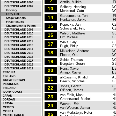
Anttila, Miikka
FI
DEUTSCHLAND 2006
DEUTSCHLAND 2007
Solberg, Henning
N
10
Itinerary
Menkerud, Cato
N
Entry List
Gardemeister, Toni
FI
14
Stage Winners
Honkanen, Jakke
FI
Final Results
Kopecky, Jan
C
15
Championship Points
Schovanek, Filip
C
DEUTSCHLAND 2008
Wilson, Matthew
G
DEUTSCHLAND 2010
16
Orr, Michael
G
DEUTSCHLAND 2011
DEUTSCHLAND 2012
Wilks, Guy
G
17
DEUTSCHLAND 2013
Pugh, Philip
G
DEUTSCHLAND 2014
Mikkelsen, Andreas
N
18
DEUTSCHLAND 2015
Floene, Ola
N
DEUTSCHLAND 2016
Schie, Thomas
N
19
DEUTSCHLAND 2017
Bergsten, Goran
S
DEUTSCHLAND 2018
Pons, Xavier
E
DEUTSCHLAND 2019
20
Amigo, Xavier
E
ESTONIA
FINLAND
al-Qassimi, Khalid
A
21
GREAT BRITAIN
Beech, Nicholas
G
INDONESIA
Jones, Gareth
G
22
IRELAND
O'Brien, James
I
IVORY COAST
van Eldik, Mark
N
JAPAN
23
Groenewoud, Michel
N
JORDAN
LATVIA
Wevers, Erik
N
24
MEXICO
van Weeren, Jalmar
N
MONZA
van Merksteijn, Peter
N
25
MONTE CARLO