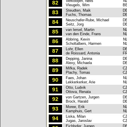
Verkooijen, Nelis
N
82
Vleugels, Wim
B
Steudten, Maik
D
83
Fuchs, Thomas
D
Neuschafer-Rube, Michael
D
84
Seitz, Jorg
D
van Iersel, Martin
N
85
van den Einde, Frans
N
Abbring, Kevin
N
86
Scholtalbers, Harmen
N
Lohr, Ellen
D
87
de Roissard, Antonia
F
Depping, Janina
D
88
Alexy, Michaela
D
Mifka, Radek
C
89
Plachy, Tomas
C
Faes, Johan
N
90
Lekkerkerker, Arie
N
Otto, Ludvik
C
91
Ottova, Renata
C
von Gartzen, Jurgen
D
92
Brock, Harald
D
Moree, Erik
N
93
Kamphuis, Gert
N
Liska, Milan
C
94
Jugas, Jaroslav
C
Eichhofer, Jurgen
D