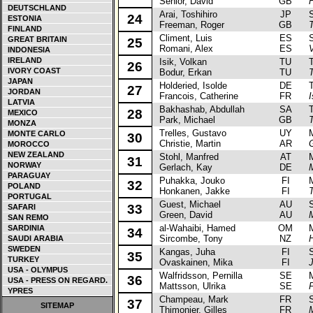
Senior, David
GB
DEUTSCHLAND
Arai, Toshihiro
JP
Su
24
ESTONIA
Freeman, Roger
GB
T
FINLAND
Climent, Luis
ES
Su
GREAT BRITAIN
25
Romani, Alex
ES
V
INDONESIA
IRELAND
Isik, Volkan
TU
To
26
IVORY COAST
Bodur, Erkan
TU
JAPAN
Holderied, Isolde
DE
To
27
JORDAN
Francois, Catherine
FR
I
LATVIA
Bakhashab, Abdullah
SA
To
28
MEXICO
Park, Michael
GB
MONZA
Trelles, Gustavo
UY
Mit
MONTE CARLO
30
Christie, Martin
AR
MOROCCO
NEW ZEALAND
Stohl, Manfred
AT
Mit
31
NORWAY
Gerlach, Kay
DE
PARAGUAY
Puhakka, Jouko
FI
Mit
32
POLAND
Honkanen, Jakke
FI
T
PORTUGAL
Guest, Michael
AU
Su
33
SAFARI
Green, David
AU
SAN REMO
al-Wahaibi, Hamed
OM
Mit
SARDINIA
34
Sircombe, Tony
NZ
SAUDI ARABIA
SWEDEN
Kangas, Juha
FI
Su
35
TURKEY
Ovaskainen, Mika
FI
USA - OLYMPUS
Walfridsson, Pernilla
SE
Mit
36
USA - PRESS ON REGARD.
Mattsson, Ulrika
SE
P
YPRES
Champeau, Mark
FR
Su
37
SITEMAP
Thimonier, Gilles
FR