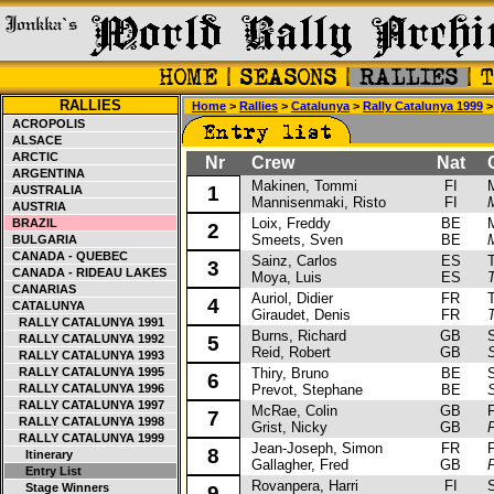
RALLIES
Home
>
Rallies
>
Catalunya
>
Rally Catalunya 1999
> 
ACROPOLIS
ALSACE
ARCTIC
Nr
Crew
Nat
Ca
ARGENTINA
Makinen, Tommi
FI
Mit
1
AUSTRALIA
Mannisenmaki, Risto
FI
M
AUSTRIA
Loix, Freddy
BE
Mit
BRAZIL
2
Smeets, Sven
BE
M
BULGARIA
CANADA - QUEBEC
Sainz, Carlos
ES
To
3
CANADA - RIDEAU LAKES
Moya, Luis
ES
CANARIAS
Auriol, Didier
FR
To
4
CATALUNYA
Giraudet, Denis
FR
RALLY CATALUNYA 1991
Burns, Richard
GB
Su
RALLY CATALUNYA 1992
5
Reid, Robert
GB
RALLY CATALUNYA 1993
RALLY CATALUNYA 1995
Thiry, Bruno
BE
Su
6
RALLY CATALUNYA 1996
Prevot, Stephane
BE
RALLY CATALUNYA 1997
McRae, Colin
GB
Fo
7
RALLY CATALUNYA 1998
Grist, Nicky
GB
RALLY CATALUNYA 1999
Jean-Joseph, Simon
FR
Fo
8
Itinerary
Gallagher, Fred
GB
Entry List
Rovanpera, Harri
FI
Se
Stage Winners
9