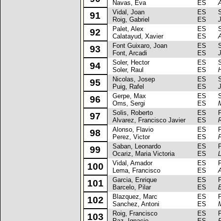
Navas, Eva
ES
Vidal, Joan
ES
Sea
91
Roig, Gabriel
ES
Palet, Alex
ES
Sea
92
Calatayud, Xavier
ES
A
Font Guixaro, Joan
ES
Sea
93
Font, Arcadi
ES
Soler, Hector
ES
Sea
94
Soler, Raul
ES
H
Nicolas, Josep
ES
Sea
95
Puig, Rafel
ES
Gerpe, Max
ES
Sea
96
Oms, Sergi
ES
Solis, Roberto
ES
Pe
97
Alvarez, Francisco Javier
ES
R
Alonso, Flavio
ES
Pe
98
Perez, Victor
ES
Saban, Leonardo
ES
Pe
99
Ocariz, Maria Victoria
ES
Vidal, Amador
ES
Pe
100
Lema, Francisco
ES
Garcia, Enrique
ES
Pe
101
Barcelo, Pilar
ES
Blazquez, Marc
ES
Pe
102
Sanchez, Antoni
ES
Roig, Francisco
ES
Pe
103
Paz, Ignacio
ES