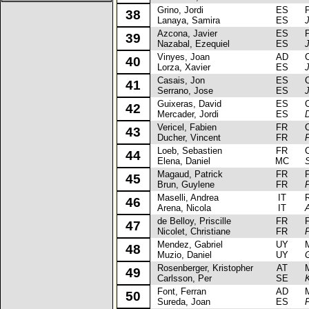
Grino, Jordi
ES
Pe
38
Lanaya, Samira
ES
J
Azcona, Javier
ES
Pe
39
Nazabal, Ezequiel
ES
Vinyes, Joan
AD
Ci
40
Lorza, Xavier
ES
Casais, Jon
ES
Ci
41
Serrano, Jose
ES
Guixeras, David
ES
Ci
42
Mercader, Jordi
ES
Vericel, Fabien
FR
Ci
43
Ducher, Vincent
FR
F
Loeb, Sebastien
FR
Ci
44
Elena, Daniel
MC
Magaud, Patrick
FR
Fo
45
Brun, Guylene
FR
Maselli, Andrea
IT
Ren
46
Arena, Nicola
IT
de Belloy, Priscille
FR
Fo
47
Nicolet, Christiane
FR
P
Mendez, Gabriel
UY
Mit
48
Muzio, Daniel
UY
Rosenberger, Kristopher
AT
Mit
49
Carlsson, Per
SE
Font, Ferran
AD
Mit
50
Sureda, Joan
ES