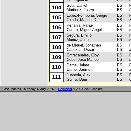
Sola, Daniel
ES
Pe
104
Martinez, Josep
ES
D
Lopez-Fombona, Sergio
ES
Pe
105
Tajada, Manuel D.
ES
Penalva, Rafael
ES
Pe
106
Castro, Miguel Angel
ES
Segura, Emilio
ES
Pe
107
Munoz, Jose
ES
de Miguel, Jonathan
ES
Pe
108
Cabezas, Oscar
ES
Entrecanales, Eloy
ES
Pe
109
Cobo, Jose Manuel
ES
Darne, Jaime
ES
Pe
110
Darne, Jaume
ES
Juaneda, Alex
ES
Pe
111
Guirro, Dani
ES
Last updated Thursday, 6-Aug-2026 |
Copyright
© 2003-2026 Jonkka