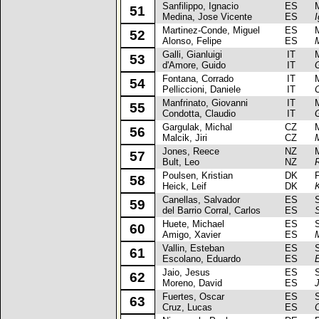
Sanfilippo, Ignacio
ES
Mit
51
Medina, Jose Vicente
ES
I
Martinez-Conde, Miguel
ES
Mit
52
Alonso, Felipe
ES
Galli, Gianluigi
IT
Mit
53
d'Amore, Guido
IT
G
Fontana, Corrado
IT
Mit
54
Pelliccioni, Daniele
IT
Manfrinato, Giovanni
IT
Mit
55
Condotta, Claudio
IT
Gargulak, Michal
CZ
Mit
56
Malcik, Jiri
CZ
Jones, Reece
NZ
Mit
57
Bult, Leo
NZ
Poulsen, Kristian
DK
Fo
58
Heick, Leif
DK
K
Canellas, Salvador
ES
Sea
59
del Barrio Corral, Carlos
ES
Huete, Michael
ES
Sea
60
Amigo, Xavier
ES
Vallin, Esteban
ES
Sea
61
Escolano, Eduardo
ES
E
Jaio, Jesus
ES
Sea
62
Moreno, David
ES
Fuertes, Oscar
ES
Sea
63
Cruz, Lucas
ES