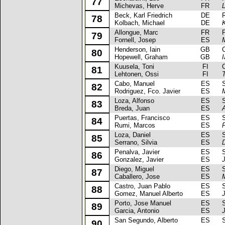
77
Michevas, Herve
FR
Beck, Karl Friedrich
DE
Ren
78
Kolbach, Michael
DE
K
Allongue, Marc
FR
Pe
79
Fornell, Josep
ES
Henderson, Iain
GB
Ci
80
Hopewell, Graham
GB
Kuusela, Toni
FI
Ci
81
Lehtonen, Ossi
FI
Cabo, Manuel
ES
Sea
82
Rodriguez, Fco. Javier
ES
Loza, Alfonso
ES
Sea
83
Breda, Juan
ES
Puertas, Francisco
ES
Sea
84
Rumi, Marcos
ES
Loza, Daniel
ES
Sea
85
Serrano, Silvia
ES
Penalva, Javier
ES
Sea
86
Gonzalez, Javier
ES
Diego, Miguel
ES
Sea
87
Caballero, Jose
ES
Castro, Juan Pablo
ES
Sea
88
Gomez, Manuel Alberto
ES
Porto, Jose Manuel
ES
Sea
89
Garcia, Antonio
ES
San Segundo, Alberto
ES
Sea
90