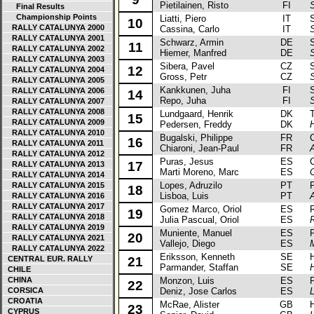
Pietilainen, Risto
FI
Final Results
Championship Points
Liatti, Piero
IT
Se
10
RALLY CATALUNYA 2000
Cassina, Carlo
IT
RALLY CATALUNYA 2001
Schwarz, Armin
DE
Sk
11
RALLY CATALUNYA 2002
Hiemer, Manfred
DE
RALLY CATALUNYA 2003
Sibera, Pavel
CZ
Sk
12
RALLY CATALUNYA 2004
Gross, Petr
CZ
RALLY CATALUNYA 2005
Kankkunen, Juha
FI
Su
RALLY CATALUNYA 2006
14
Repo, Juha
FI
RALLY CATALUNYA 2007
RALLY CATALUNYA 2008
Lundgaard, Henrik
DK
To
15
RALLY CATALUNYA 2009
Pedersen, Freddy
DK
RALLY CATALUNYA 2010
Bugalski, Philippe
FR
Cit
16
RALLY CATALUNYA 2011
Chiaroni, Jean-Paul
FR
RALLY CATALUNYA 2012
Puras, Jesus
ES
Cit
17
RALLY CATALUNYA 2013
Marti Moreno, Marc
ES
C
RALLY CATALUNYA 2014
Lopes, Adruzilo
PT
Pe
RALLY CATALUNYA 2015
18
Lisboa, Luis
PT
RALLY CATALUNYA 2016
RALLY CATALUNYA 2017
Gomez Marco, Oriol
ES
Re
19
RALLY CATALUNYA 2018
Julia Pascual, Oriol
ES
RALLY CATALUNYA 2019
Muniente, Manuel
ES
Pe
20
RALLY CATALUNYA 2021
Vallejo, Diego
ES
RALLY CATALUNYA 2022
Eriksson, Kenneth
SE
Hyu
CENTRAL EUR. RALLY
21
Parmander, Staffan
SE
CHILE
CHINA
Monzon, Luis
ES
Pe
22
CORSICA
Deniz, Jose Carlos
ES
CROATIA
McRae, Alister
GB
Hyu
23
CYPRUS