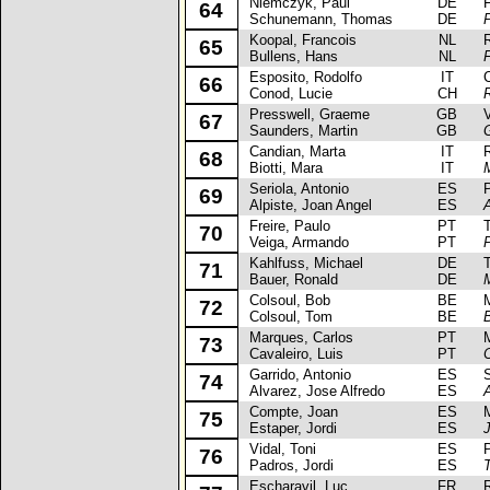
Niemczyk, Paul
DE
For
64
Schunemann, Thomas
DE
Koopal, Francois
NL
Ren
65
Bullens, Hans
NL
Esposito, Rodolfo
IT
Ci
66
Conod, Lucie
CH
Presswell, Graeme
GB
Vau
67
Saunders, Martin
GB
Candian, Marta
IT
Ren
68
Biotti, Mara
IT
Seriola, Antonio
ES
Pe
69
Alpiste, Joan Angel
ES
A
Freire, Paulo
PT
Toy
70
Veiga, Armando
PT
P
Kahlfuss, Michael
DE
Toy
71
Bauer, Ronald
DE
Colsoul, Bob
BE
Mit
72
Colsoul, Tom
BE
Marques, Carlos
PT
Mit
73
Cavaleiro, Luis
PT
Garrido, Antonio
ES
Su
74
Alvarez, Jose Alfredo
ES
A
Compte, Joan
ES
Mit
75
Estaper, Jordi
ES
Vidal, Toni
ES
Pe
76
Padros, Jordi
ES
T
Escharavil, Luc
FR
Ren