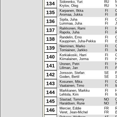
Sidorenko, Yuri
RU
Nis
134
Krylov, Oleg
RU
Y
Karpanen, Ilkka
FI
Op
135
Aromaa, Jukka
FI
I
Sipila, Juha
FI
Op
136
Lummaa, Juha
FI
J
Raikkonen, Rami
FI
Hon
137
Rapola, Juha
FI
R
Randelin, Erno
FI
Op
138
Kauppinen, Juha-Pekka
FI
E
Nieminen, Marko
FI
Op
139
Torniainen, Jarkko
FI
M
Korkiakoski, Harri
FI
Op
140
Kiimalainen, Jorma
FI
H
Uronen, Petri
FI
Hon
141
Lillman, Jan
FI
P
Jonsson, Stefan
SE
Peu
142
Goden, Bertil
SE
S
Kosunen, Mika
FI
Op
143
Vaatainen, Timo
FI
M
Markkanen, Markku
FI
Hon
144
Lehtola, Kim
FI
M
Slastad, Tommy
NO
Op
145
Haraldsen, Rune
NO
T
Mercier, Eddie
FR
Ren
146
Veret, Jean-Michel
FR
E