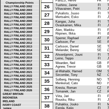
Panizzi, Herve
FR
H
Championship Points
Tuohino, Janne
FI
Toy
26
RALLY FINLAND 2002
Vihavainen, Petri
FI
J
RALLY FINLAND 2003
Pykalisto, Juuso
FI
Toy
RALLY FINLAND 2004
27
Mertsalmi, Esko
FI
J
RALLY FINLAND 2005
RALLY FINLAND 2006
Kangas, Juha
FI
Toy
28
RALLY FINLAND 2007
Ovaskainen, Mika
FI
J
RALLY FINLAND 2008
Alen, Markku
FI
Fo
29
RALLY FINLAND 2009
Riipinen, Ilkka
FI
B
RALLY FINLAND 2010
Sperrer, Raphael
AT
Pe
30
RALLY FINLAND 2011
Carlsson, Per
SE
R
RALLY FINLAND 2012
Carlsson, Daniel
SE
Toy
RALLY FINLAND 2013
31
Melander, Benny
SE
D
RALLY FINLAND 2014
RALLY FINLAND 2015
Ahvenlammi, Jouni
FI
Toy
32
RALLY FINLAND 2016
Leino, Teppo
FI
J
RALLY FINLAND 2017
Wearden, Neil
GB
Pe
33
RALLY FINLAND 2018
Agnew, Trevor
GB
N
RALLY FINLAND 2019
al-Wahaibi, Hamed
OM
Su
34
RALLY FINLAND 2021
Sircombe, Tony
NZ
O
RALLY FINLAND 2022
Solberg, Henning
NO
Toy
RALLY FINLAND 2023
35
Menkerud, Cato
NO
H
RALLY FINLAND 2024
RALLY FINLAND 2025
Kresta, Roman
CZ
Fo
36
RALLY FINLAND 2026
Tomanek, Jan
CZ
R
GREAT BRITAIN
Viita, Jari
FI
Fo
37
INDONESIA
Rousku, Riku
FI
J
IRELAND
Puhakka, Jouko
FI
Mit
IVORY COAST
38
Eerola, Keijo
FI
T
JAPAN