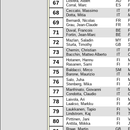
Llovera, Albert
AD
Fia
67
Corral, Marc
ES
P
Ceccato, Massimo
IT
Fia
68
Dotta, Mitia
IT
M
Bernardi, Nicolas
FR
Peu
69
Grau, Jean-Claude
FR
N
Duval, Francois
BE
Fo
71
Fortin, Jean-Marc
BE
F
Mazlan, Saladin
MY
Fo
72
Sturla, Timothy
GB
S
Chemin, Christian
IT
Fia
73
Bacchin, Matteo Alberto
IT
C
Hotanen, Hannu
FI
Mit
74
Rasanen, Sami
FI
H
Baldacci, Mirco
SM
Mit
75
Barone, Maurizio
IT
M
Salo, Juha
FI
Mit
76
Stenberg, Mika
FI
J
Manfrinato, Giovanni
IT
Mit
77
Condotta, Claudio
IT
G
Laivola, Ari
FI
Mit
78
Laakso, Markku
FI
A
Laukkanen, Tapio
FI
Vol
79
Lindstrom, Kaj
FI
T
Pirttinen, Jani
FI
Vol
80
Anttila, Miikka
FI
J
Rowe, Martin
GB
Fo