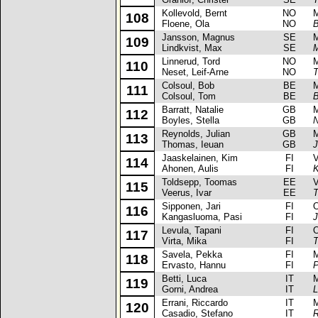
Kollevold, Bernt
NO
Mit
108
Floene, Ola
NO
B
Jansson, Magnus
SE
Mit
109
Lindkvist, Max
SE
Linnerud, Tord
NO
Mit
110
Neset, Leif-Arne
NO
T
Colsoul, Bob
BE
Mit
111
Colsoul, Tom
BE
B
Barratt, Natalie
GB
Mit
112
Boyles, Stella
GB
N
Reynolds, Julian
GB
Mit
113
Thomas, Ieuan
GB
J
Jaaskelainen, Kim
FI
Vol
114
Ahonen, Aulis
FI
K
Toldsepp, Toomas
EE
Vol
115
Veerus, Ivar
EE
T
Sipponen, Jari
FI
Op
116
Kangasluoma, Pasi
FI
J
Levula, Tapani
FI
Op
117
Virta, Mika
FI
T
Savela, Pekka
FI
Mit
118
Ervasto, Hannu
FI
P
Betti, Luca
IT
Mit
119
Gorni, Andrea
IT
L
Errani, Riccardo
IT
Mit
120
Casadio, Stefano
IT
R