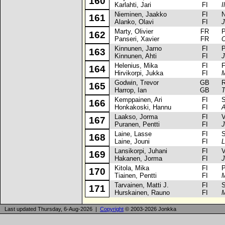
160
Karlahti, Jari
FI
I
Nieminen, Jaakko
FI
Nis
161
Alanko, Olavi
FI
J
Marty, Olivier
FR
Pe
162
Panseri, Xavier
FR
O
Kinnunen, Jarno
FI
Pe
163
Kinnunen, Ahti
FI
J
Helenius, Mika
FI
Fia
164
Hirvikorpi, Jukka
FI
M
Godwin, Trevor
GB
Rov
165
Harrop, Ian
GB
T
Kemppainen, Ari
FI
Sko
166
Honkakoski, Hannu
FI
A
Laakso, Jorma
FI
Vol
167
Puranen, Pentti
FI
J
Laine, Lasse
FI
Suz
168
Laine, Jouni
FI
L
Lansikorpi, Juhani
FI
Vol
169
Hakanen, Jorma
FI
J
Kitola, Mika
FI
Pe
170
Tiainen, Pentti
FI
M
Tarvainen, Matti J.
FI
Sko
171
Hurskainen, Rauno
FI
M
Last updated Thursday, 6-Aug-2026 |
Copyright
© 2003-2026 Jonkka