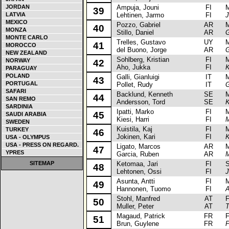
JORDAN
Ampuja, Jouni
FI
Mit
39
LATVIA
Lehtinen, Jarmo
FI
J
MEXICO
Pozzo, Gabriel
AR
Mit
40
MONZA
Stillo, Daniel
AR
G
MONTE CARLO
Trelles, Gustavo
UY
Mit
41
MOROCCO
del Buono, Jorge
AR
G
NEW ZEALAND
Sohlberg, Kristian
FI
Mit
NORWAY
42
Aho, Jukka
FI
K
PARAGUAY
POLAND
Galli, Gianluigi
IT
Mit
43
PORTUGAL
Pollet, Rudy
IT
G
SAFARI
Backlund, Kenneth
SE
Mit
44
SAN REMO
Andersson, Tord
SE
K
SARDINIA
Ipatti, Marko
FI
Mit
45
SAUDI ARABIA
Kiesi, Harri
FI
M
SWEDEN
Kuistila, Kaj
FI
Mit
TURKEY
46
Jokinen, Kari
FI
K
USA - OLYMPUS
USA - PRESS ON REGARD.
Ligato, Marcos
AR
Mit
47
YPRES
Garcia, Ruben
AR
M
SITEMAP
Ketomaa, Jari
FI
Su
48
Lehtonen, Ossi
FI
J
Asunta, Antti
FI
Mit
49
Hannonen, Tuomo
FI
A
Stohl, Manfred
AT
Fia
50
Muller, Peter
AT
T
Magaud, Patrick
FR
Fo
51
Brun, Guylene
FR
P