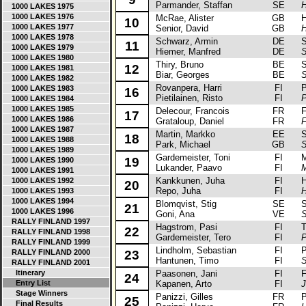
Parmander, Staffan
SE
H
1000 LAKES 1975
1000 LAKES 1976
McRae, Alister
GB
Hy
10
1000 LAKES 1977
Senior, David
GB
H
1000 LAKES 1978
Schwarz, Armin
DE
Sk
11
1000 LAKES 1979
Hiemer, Manfred
DE
S
1000 LAKES 1980
Thiry, Bruno
BE
Sk
12
1000 LAKES 1981
Biar, Georges
BE
S
1000 LAKES 1982
Rovanpera, Harri
FI
Peu
1000 LAKES 1983
16
Pietilainen, Risto
FI
P
1000 LAKES 1984
1000 LAKES 1985
Delecour, Francois
FR
Fo
17
1000 LAKES 1986
Grataloup, Daniel
FR
F
1000 LAKES 1987
Martin, Markko
EE
Su
18
1000 LAKES 1988
Park, Michael
GB
S
1000 LAKES 1989
Gardemeister, Toni
FI
Mit
19
1000 LAKES 1990
Lukander, Paavo
FI
M
1000 LAKES 1991
Kankkunen, Juha
FI
Hy
1000 LAKES 1992
20
Repo, Juha
FI
H
1000 LAKES 1993
1000 LAKES 1994
Blomqvist, Stig
SE
Sk
21
1000 LAKES 1996
Goni, Ana
VE
S
RALLY FINLAND 1997
Hagstrom, Pasi
FI
Toy
22
RALLY FINLAND 1998
Gardemeister, Tero
FI
P
RALLY FINLAND 1999
Lindholm, Sebastian
FI
Pe
RALLY FINLAND 2000
23
Hantunen, Timo
FI
S
RALLY FINLAND 2001
Itinerary
Paasonen, Jani
FI
Fo
24
Entry List
Kapanen, Arto
FI
J
Stage Winners
Panizzi, Gilles
FR
Pe
25
Final Results