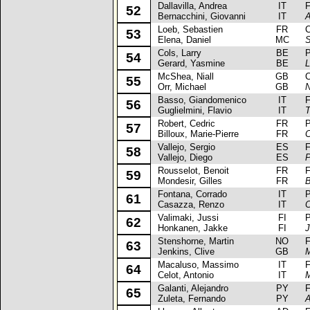
Dallavilla, Andrea
IT
Fia
52
Bernacchini, Giovanni
IT
A
Loeb, Sebastien
FR
Cit
53
Elena, Daniel
MC
S
Cols, Larry
BE
Peu
54
Gerard, Yasmine
BE
L
McShea, Niall
GB
Cit
55
Orr, Michael
GB
N
Basso, Giandomenico
IT
Fia
56
Guglielmini, Flavio
IT
T
Robert, Cedric
FR
Peu
57
Billoux, Marie-Pierre
FR
C
Vallejo, Sergio
ES
Fia
58
Vallejo, Diego
ES
P
Rousselot, Benoit
FR
Fo
59
Mondesir, Gilles
FR
B
Fontana, Corrado
IT
Peu
61
Casazza, Renzo
IT
C
Valimaki, Jussi
FI
Peu
62
Honkanen, Jakke
FI
J
Stenshorne, Martin
NO
Fo
63
Jenkins, Clive
GB
M
Macaluso, Massimo
IT
Fia
64
Celot, Antonio
IT
Galanti, Alejandro
PY
Fo
65
Zuleta, Fernando
PY
A