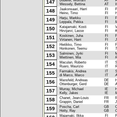
Doberer, Wolfram
AT
Ren
147
Wessely, Bettina
AT
W
Jaakonsaari, Harri
FI
Pe
148
Heino, Timo
FI
H
Harju, Markku
FI
For
149
Leppala, Pekka
FI
M
Katajamaki, Kosti
FI
Vol
150
Hirvijarvi, Lasse
FI
K
Koskinen, Juha
FI
For
151
Virtanen, Harri
FI
J
Hietikko, Timo
FI
For
152
Honkonen, Teemu
FI
T
Salminen, Jyrki
FI
Mit
153
Miettinen, Mia
FI
R
Maculan, Roberto
IT
Sea
154
Ruaro, Maurizio
IT
R
Farmakis, Andrea
IT
Sea
155
di Marco, Marco
IT
A
Mansfeld, Andreas
DE
Hon
156
Ottenburger, Gerd
DE
A
Murray, Michael
IE
Hon
157
Kelly, Jakes
IE
M
Chanet, Jean-Louis
FR
Ren
158
Grappin, Daniel
FR
J
Poscha, Carl
GB
Cit
159
Hotty, Ray
GB
C
Majamaki, Ilkka
FI
Pe