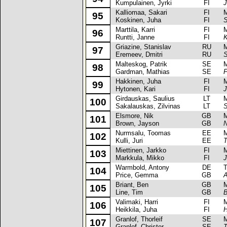
Kumpulainen, Jyrki
FI
J
Kalliomaa, Sakari
FI
Mit
95
Koskinen, Juha
FI
S
Marttila, Karri
FI
Mit
96
Runtti, Janne
FI
K
Griazine, Stanislav
RU
Mit
97
Eremeev, Dmitri
RU
S
Malteskog, Patrik
SE
Mit
98
Gardman, Mathias
SE
P
Hakkinen, Juha
FI
Mit
99
Hytonen, Kari
FI
J
Girdauskas, Saulius
LT
Mit
100
Sakalauskas, Zilvinas
LT
S
Elsmore, Nik
GB
Mit
101
Brown, Jayson
GB
N
Nurmsalu, Toomas
EE
Mit
102
Kulli, Juri
EE
T
Miettinen, Jarkko
FI
Mit
103
Markkula, Mikko
FI
J
Warmbold, Antony
DE
Toy
104
Price, Gemma
GB
A
Briant, Ben
GB
Mit
105
Line, Tim
GB
B
Valimaki, Harri
FI
Mit
106
Heikkila, Juha
FI
H
Granlof, Thorleif
SE
Mit
107
Granlof, Christer
SE
T