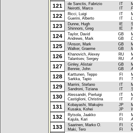
de Sanctis, Fabrizio
IT
Mit
121
Neirotti, Marco
IT
F
Ricci, Luigi
IT
Mit
122
Guerini, Alberto
IT
L
Dunne, Hugh
IE
Su
123
Shinnors, Greg
IE
Taylor, David
GB
Mit
124
Andrews, Mark
GB
D
l'Anson, Mark
GB
Mit
125
Walker, Graeme
GB
M
Khanovich, Alexey
RU
Mit
126
Talantsev, Sergey
RU
A
Ginley, Alistair
GB
Mit
127
Bennie, John
GB
A
Karttunen, Teppo
FI
Mit
128
Sarkka, Tapio
FI
T
Marrini, Stefano
IT
Mit
129
Sandroni, Tiziana
IT
S
Alessandri, Pierluigi
IT
Mit
130
Castiglioni, Christina
IT
P
Kobayashi, Wakujiro
JP
Mit
131
Kusaka, Kohei
JP
W
Rytsola, Jaakko
FI
Mit
132
Kajula, Kari
FI
A
Saarinen, Marko O.
FI
Op
133
Maki, Tero
FI
M