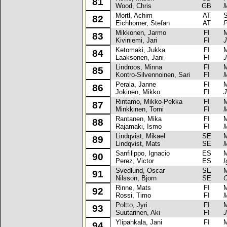
81
Wood, Chris
GB
M
Mortl, Achim
AT
Su
82
Eichhorner, Stefan
AT
P
Mikkonen, Jarmo
FI
Mit
83
Kiviniemi, Jari
FI
J
Ketomaki, Jukka
FI
Mit
84
Laaksonen, Jani
FI
J
Lindroos, Minna
FI
Mit
85
Kontro-Silvennoinen, Sari
FI
M
Perala, Janne
FI
Mit
86
Jokinen, Mikko
FI
J
Rintamo, Mikko-Pekka
FI
Mit
87
Minkkinen, Tomi
FI
M
Rantanen, Mika
FI
Mit
88
Rajamaki, Ismo
FI
M
Lindqvist, Mikael
SE
Mit
89
Lindqvist, Mats
SE
M
Sanfilippo, Ignacio
ES
Mit
90
Perez, Victor
ES
I
Svedlund, Oscar
SE
Mit
91
Nilsson, Bjorn
SE
O
Rinne, Mats
FI
Mit
92
Rossi, Timo
FI
M
Poltto, Jyri
FI
Mit
93
Suutarinen, Aki
FI
J
Ylipahkala, Jani
FI
Mit
94