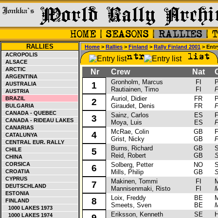
RALLIES
Home
>
Rallies
>
Finland
>
Rally Finland 2001
> Entry
ACROPOLIS
ALSACE
ARCTIC
Nr
Crew
Nat
Ca
ARGENTINA
Gronholm, Marcus
FI
Peu
1
AUSTRALIA
Rautiainen, Timo
FI
P
AUSTRIA
Auriol, Didier
FR
Peu
BRAZIL
2
Giraudet, Denis
FR
P
BULGARIA
CANADA - QUEBEC
Sainz, Carlos
ES
Fo
3
CANADA - RIDEAU LAKES
Moya, Luis
ES
F
CANARIAS
McRae, Colin
GB
Fo
4
CATALUNYA
Grist, Nicky
GB
F
CENTRAL EUR. RALLY
Burns, Richard
GB
Su
CHILE
5
Reid, Robert
GB
S
CHINA
CORSICA
Solberg, Petter
NO
Su
6
CROATIA
Mills, Philip
GB
S
CYPRUS
Makinen, Tommi
FI
Mit
7
DEUTSCHLAND
Mannisenmaki, Risto
FI
M
ESTONIA
Loix, Freddy
BE
Mit
8
FINLAND
Smeets, Sven
BE
M
1000 LAKES 1973
Eriksson, Kenneth
SE
Hy
1000 LAKES 1974
9